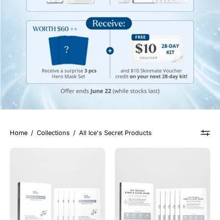
Home
/
Collections
/
All Ice's Secret Products
秘
深
密
层
奇
洁
迹
净
拯
泡
救
泡