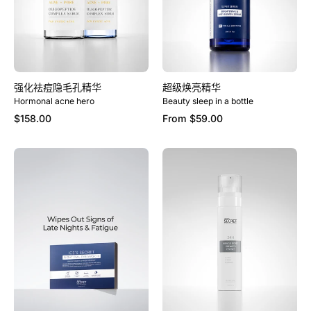
孔
精
华
强化祛痘隐毛孔精华
超级焕亮精华
Hormonal acne hero
Beauty sleep in a bottle
$158.00
From
$59.00
夜
24H
猫
秘
子
密
急
奇
救
迹
眼
拯
膜
救
喷
雾