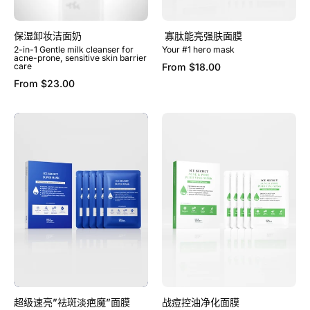
保湿卸妆洁面奶
寡肽能亮强肤面膜
2-in-1 Gentle milk cleanser for
Your #1 hero mask
acne-prone, sensitive skin barrier
care
From
$18.00
From
$23.00
超
战
级
痘
速
控
亮”
油
祛
净
斑
化
淡
面
疤
膜
魔”
面
膜
超级速亮”祛斑淡疤魔”面膜
战痘控油净化面膜