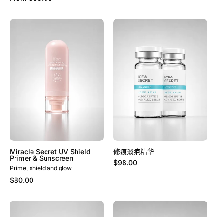
Miracle
修
Secret
痕
UV
淡
Shield
疤
Primer
精
&
华
Sunscreen
Miracle Secret UV Shield
修痕淡疤精华
Primer & Sunscreen
$98.00
Prime, shield and glow
$80.00
强
平