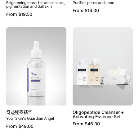
Brightening mask for acne-scars,
Purifies pores and acne
pigmentation and dull skin
From
$14.00
From
$19.50
奇
Oligopeptide
迹
Cleanser
秘
+
密
Activating
精
Essence
华
Set
奇迹秘密精华
Oligopeptide Cleanser +
Activating Essence Set
Your Skin's Guardian Angel
From
$46.00
From
$49.00