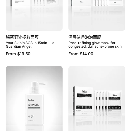
面
面
膜
膜
秘密奇迹拯救面膜
深层洁净泡泡面膜
Your Skin's SOS in 15min — a
Pore-refining glow mask for
Guardian Angel.
congested, dull acne-prone skin
From
$19.50
From
$14.00
保
寡
湿
肽
卸
能
妆
亮
洁
强
面
肤
奶
面
膜