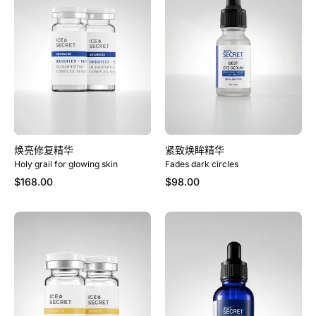
复
眸
精
精
华
华
焕亮修复精华
紧致焕眸精华
Holy grail for glowing skin
Fades dark circles
$168.00
$98.00
强
超
化
级
祛
焕
痘
亮
隐
精
毛
华