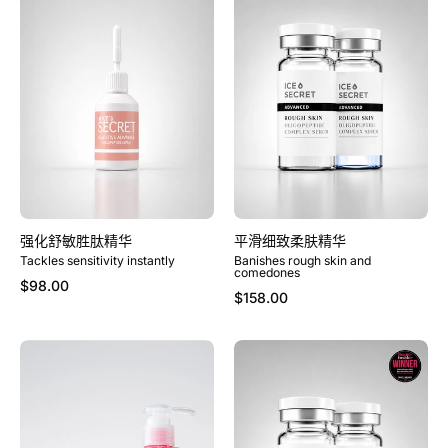
化
滑
舒
细
敏
致
胜
柔
肽
肤
精
精
华
华
强化舒敏胜肽精华
平滑细致柔肤精华
Tackles sensitivity instantly
Banishes rough skin and
comedones
$98.00
$158.00
玫
舒
瑰
敏
焕
抗
亮
红