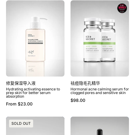
修
祛
复
痘
保
隐
湿
毛
导
孔
入
精
液
华
修复保湿导入液
祛痘隐毛孔精华
Hydrating activating essence to
Hormonal acne calming serum for
prep skin for better serum
clogged pores and sensitive skin
absorption
$98.00
From
$23.00
焕
紧
SOLD OUT
亮
致
修
焕