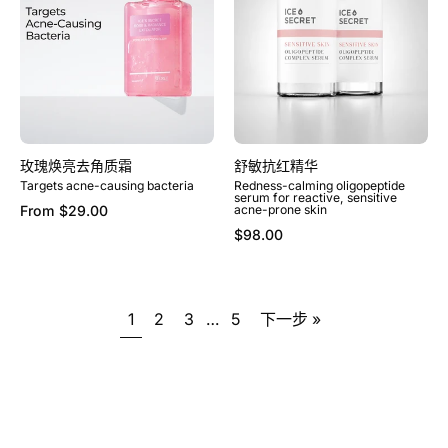
去
精
角
华
质
霜
玫瑰焕亮去角质霜
舒敏抗红精华
Targets acne-causing bacteria
Redness-calming oligopeptide
serum for reactive, sensitive
From
$29.00
acne-prone skin
$98.00
1
2
3
…
5
下一步 »