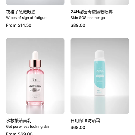
夜猫子急救眼膜
24H秘密奇迹拯救喷雾
Wipes of sign of fatigue
Skin SOS on-the-go
From
$14.50
$89.00
水
日
救
用
援
保
洁
湿
面
防
乳
晒
霜
水救援洁面乳
日用保湿防晒霜
Get pore-less looking skin
$68.00
From
$69.00